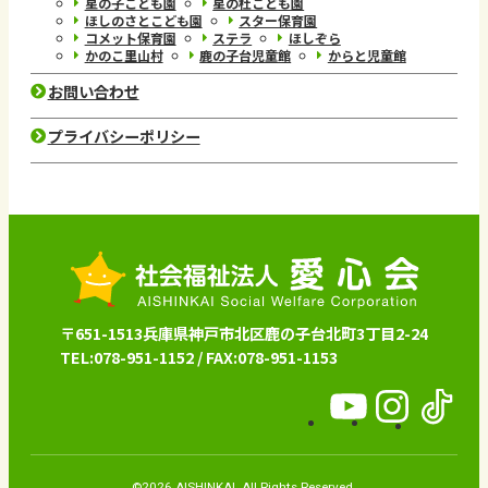
星の子こども園
星の杜こども園
ほしのさとこども園
スター保育園
コメット保育園
ステラ
ほしぞら
かのこ里山村
鹿の子台児童館
からと児童館
お問い合わせ
プライバシーポリシー
〒651-1513兵庫県神戸市北区鹿の子台北町3丁目2-24
TEL:078-951-1152 / FAX:078-951-1153
愛
愛
愛
心
心
心
会
会
会
©2026 AISHINKAI. All Rights Reserved.