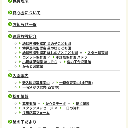
保育理念
愛心会について
お知らせ一覧
運営施設紹介
幼保連携型認定 星の子こども園
幼保連携型認定 星の杜こども園
幼保連携型認定 ほしのさとこども園
スター保育園
コメット保育園
小規模保育園 ステラ
小規模保育園 ほしぞら
鹿の子台児童館
からと児童館
入園案内
新入園児募集案内
一時保育案内(神戸市)
一時預かり案内(西宮市)
採用情報
募集要項
愛心会データ
働く環境
スタッフメッセージ
一日の流れ
採用応募フォーム
星の子だより