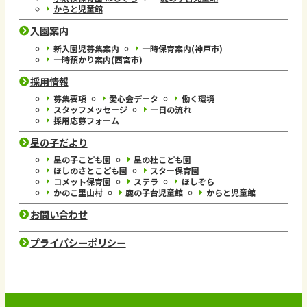
からと児童館
入園案内
新入園児募集案内
一時保育案内(神戸市)
一時預かり案内(西宮市)
採用情報
募集要項
愛心会データ
働く環境
スタッフメッセージ
一日の流れ
採用応募フォーム
星の子だより
星の子こども園
星の杜こども園
ほしのさとこども園
スター保育園
コメット保育園
ステラ
ほしぞら
かのこ里山村
鹿の子台児童館
からと児童館
お問い合わせ
プライバシーポリシー