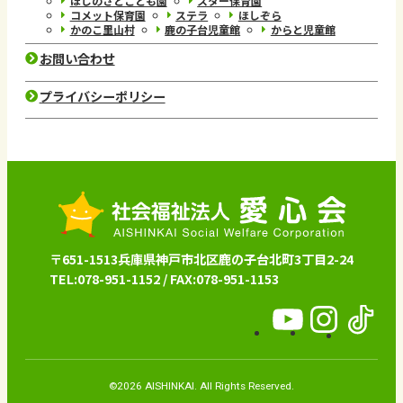
ほしのさとこども園
スター保育園
コメット保育園
ステラ
ほしぞら
かのこ里山村
鹿の子台児童館
からと児童館
お問い合わせ
プライバシーポリシー
〒651-1513兵庫県神戸市北区鹿の子台北町3丁目2-24
TEL:078-951-1152 / FAX:078-951-1153
愛
愛
愛
心
心
心
会
会
会
©2026 AISHINKAI. All Rights Reserved.
公
公
公