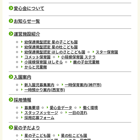
愛心会について
お知らせ一覧
運営施設紹介
幼保連携型認定 星の子こども園
幼保連携型認定 星の杜こども園
幼保連携型認定 ほしのさとこども園
スター保育園
コメット保育園
小規模保育園 ステラ
小規模保育園 ほしぞら
鹿の子台児童館
からと児童館
入園案内
新入園児募集案内
一時保育案内(神戸市)
一時預かり案内(西宮市)
採用情報
募集要項
愛心会データ
働く環境
スタッフメッセージ
一日の流れ
採用応募フォーム
星の子だより
星の子こども園
星の杜こども園