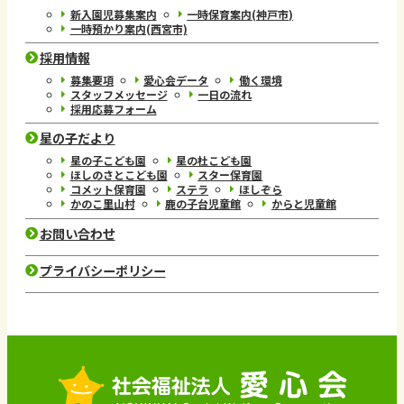
新入園児募集案内
一時保育案内(神戸市)
一時預かり案内(西宮市)
採用情報
募集要項
愛心会データ
働く環境
スタッフメッセージ
一日の流れ
採用応募フォーム
星の子だより
星の子こども園
星の杜こども園
ほしのさとこども園
スター保育園
コメット保育園
ステラ
ほしぞら
かのこ里山村
鹿の子台児童館
からと児童館
お問い合わせ
プライバシーポリシー