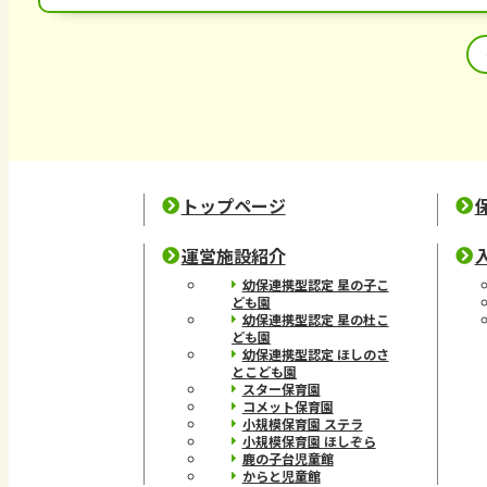
トップページ
運営施設紹介
幼保連携型認定 星の子こ
ども園
幼保連携型認定 星の杜こ
ども園
幼保連携型認定 ほしのさ
とこども園
スター保育園
コメット保育園
小規模保育園 ステラ
小規模保育園 ほしぞら
鹿の子台児童館
からと児童館