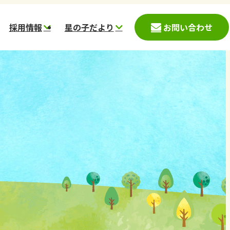
採用情報
星の子だより
お問い合わせ
入園児募集案内
募集要項
星の子こども園
時保育案内(神戸市)
愛心会データ
星の杜こども園
時預かり案内(西宮
働く環境
ほしのさとこども園
一日の流れ
スター保育園
スタッフメッセージ
コメット保育園
採用応募フォーム
ステラ
ほしぞら
かのこ里山村
鹿の子台児童館