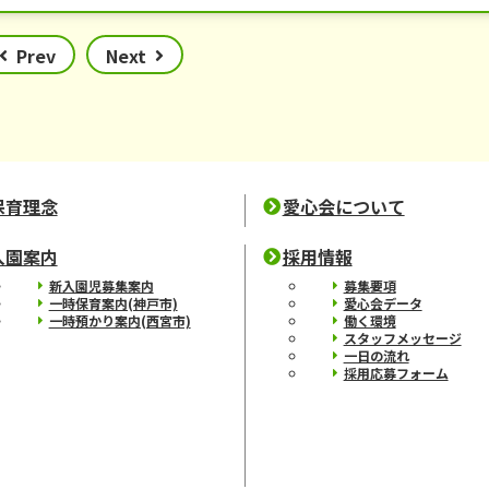
Prev
Next
保育理念
愛心会について
入園案内
採用情報
新入園児募集案内
募集要項
一時保育案内(神戸市)
愛心会データ
一時預かり案内(西宮市)
働く環境
スタッフメッセージ
一日の流れ
採用応募フォーム