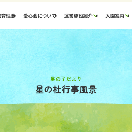
保育理念
愛心会について
運営施設紹介
入園案内
幼保連携型認定 星の
新
子こども園
一
幼保連携型認定 星の
一
杜こども園
市)
幼保連携型認定 ほし
のさとこども園
星の子だより
星の杜行事風景
スター保育園
コメット保育園
小規模保育園 ステラ
小規模保育園 ほしぞ
ら