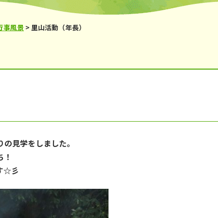
鹿の子台児童館
からと児童館
行事風景
>
里山活動（年長）
りの見学をしました。
ち！
す☆彡