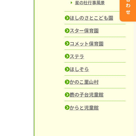
星の杜行事風景
ほしのさとこども園
スター保育園
コメット保育園
ステラ
ほしぞら
かのこ里山村
鹿の子台児童館
からと児童館