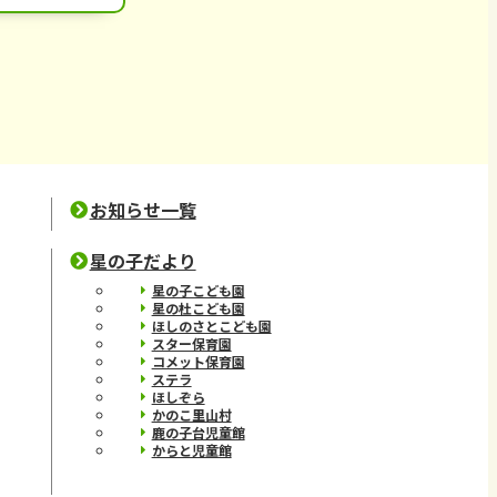
お知らせ一覧
星の子だより
星の子こども園
星の杜こども園
ほしのさとこども園
スター保育園
コメット保育園
ステラ
ほしぞら
かのこ里山村
鹿の子台児童館
からと児童館