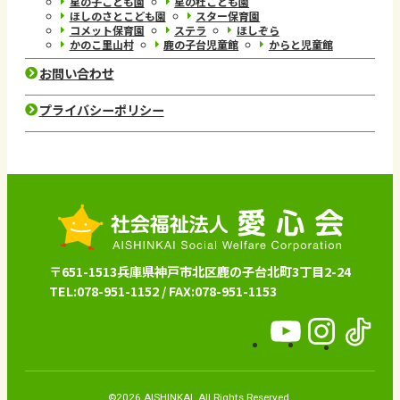
星の子こども園
星の杜こども園
ほしのさとこども園
スター保育園
コメット保育園
ステラ
ほしぞら
かのこ里山村
鹿の子台児童館
からと児童館
お問い合わせ
プライバシーポリシー
〒651-1513兵庫県神戸市北区鹿の子台北町3丁目2-24
TEL:078-951-1152 / FAX:078-951-1153
愛
愛
愛
心
心
心
会
会
会
©2026 AISHINKAI. All Rights Reserved.