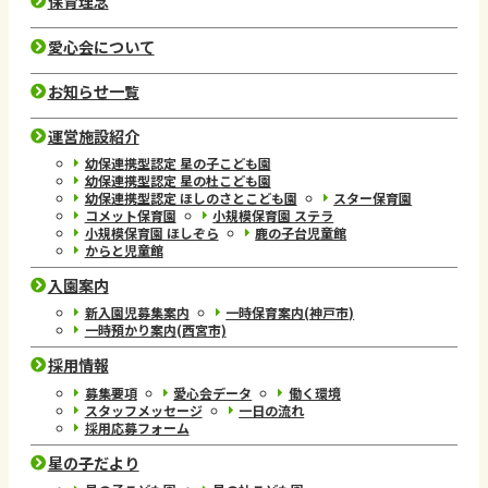
保育理念
愛心会について
お知らせ一覧
運営施設紹介
幼保連携型認定 星の子こども園
幼保連携型認定 星の杜こども園
幼保連携型認定 ほしのさとこども園
スター保育園
コメット保育園
小規模保育園 ステラ
小規模保育園 ほしぞら
鹿の子台児童館
からと児童館
入園案内
新入園児募集案内
一時保育案内(神戸市)
一時預かり案内(西宮市)
採用情報
募集要項
愛心会データ
働く環境
スタッフメッセージ
一日の流れ
採用応募フォーム
星の子だより