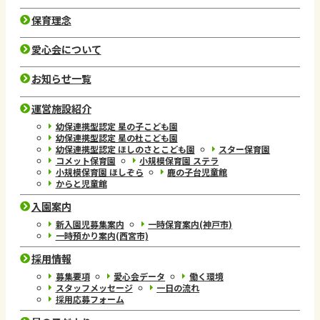
保育理念
愛心会について
お知らせ一覧
運営施設紹介
幼保連携型認定 星の子こども園
幼保連携型認定 星の杜こども園
幼保連携型認定 ほしのさとこども園
スター保育園
コメット保育園
小規模保育園 ステラ
小規模保育園 ほしぞら
鹿の子台児童館
からと児童館
入園案内
新入園児募集案内
一時保育案内(神戸市)
一時預かり案内(西宮市)
採用情報
募集要項
愛心会データ
働く環境
スタッフメッセージ
一日の流れ
採用応募フォーム