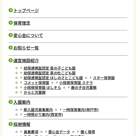
トップページ
保育理念
愛心会について
お知らせ一覧
運営施設紹介
幼保連携型認定 星の子こども園
幼保連携型認定 星の杜こども園
幼保連携型認定 ほしのさとこども園
スター保育園
コメット保育園
小規模保育園 ステラ
小規模保育園 ほしぞら
鹿の子台児童館
からと児童館
入園案内
新入園児募集案内
一時保育案内(神戸市)
一時預かり案内(西宮市)
採用情報
募集要項
愛心会データ
働く環境