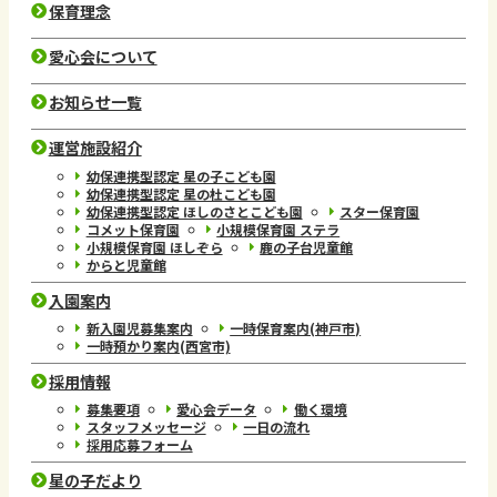
保育理念
愛心会について
お知らせ一覧
運営施設紹介
幼保連携型認定 星の子こども園
幼保連携型認定 星の杜こども園
幼保連携型認定 ほしのさとこども園
スター保育園
コメット保育園
小規模保育園 ステラ
小規模保育園 ほしぞら
鹿の子台児童館
からと児童館
入園案内
新入園児募集案内
一時保育案内(神戸市)
一時預かり案内(西宮市)
採用情報
募集要項
愛心会データ
働く環境
スタッフメッセージ
一日の流れ
採用応募フォーム
星の子だより