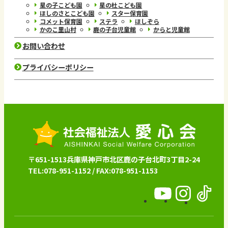
星の子こども園
星の杜こども園
ほしのさとこども園
スター保育園
コメット保育園
ステラ
ほしぞら
かのこ里山村
鹿の子台児童館
からと児童館
お問い合わせ
プライバシーポリシー
〒651-1513兵庫県神戸市北区鹿の子台北町3丁目2-24
TEL:078-951-1152 / FAX:078-951-1153
愛
愛
愛
心
心
心
会
会
会