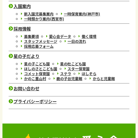
入園案内
新入園児募集案内
一時保育案内(神戸市)
一時預かり案内(西宮市)
採用情報
募集要項
愛心会データ
働く環境
スタッフメッセージ
一日の流れ
採用応募フォーム
星の子だより
星の子こども園
星の杜こども園
ほしのさとこども園
スター保育園
コメット保育園
ステラ
ほしぞら
かのこ里山村
鹿の子台児童館
からと児童館
お問い合わせ
プライバシーポリシー