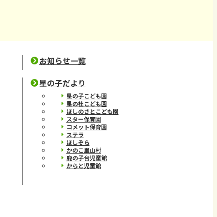
お知らせ一覧
星の子だより
星の子こども園
星の杜こども園
ほしのさとこども園
スター保育園
コメット保育園
ステラ
ほしぞら
かのこ里山村
鹿の子台児童館
からと児童館