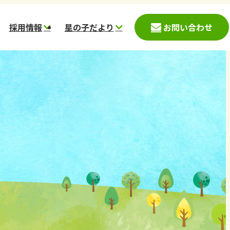
採用情報
星の子だより
お問い合わせ
入園児募集案内
募集要項
星の子こども園
時保育案内(神戸市)
愛心会データ
星の杜こども園
時預かり案内(西宮
働く環境
ほしのさとこども園
一日の流れ
スター保育園
スタッフメッセージ
コメット保育園
採用応募フォーム
ステラ
ほしぞら
かのこ里山村
鹿の子台児童館