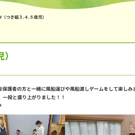
鹿の子台児童館
からと児童館
Y（つき組３.４.５歳児）
児）
は保護者の方と一緒に風船運びや風船渡しゲームをして楽しみ
、一段と盛り上がりました！！
