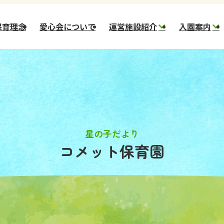
保育理念
愛心会について
運営施設紹介
入園案内
幼保連携型認定 星の
新
子こども園
一
幼保連携型認定 星の
一
杜こども園
市)
幼保連携型認定 ほし
のさとこども園
星の子だより
コメット保育園
スター保育園
コメット保育園
小規模保育園 ステラ
小規模保育園 ほしぞ
ら