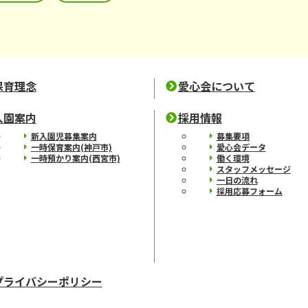
保育理念
愛心会について
入園案内
採用情報
新入園児募集案内
募集要項
一時保育案内(神戸市)
愛心会データ
一時預かり案内(西宮市)
働く環境
スタッフメッセージ
一日の流れ
採用応募フォーム
プライバシーポリシー