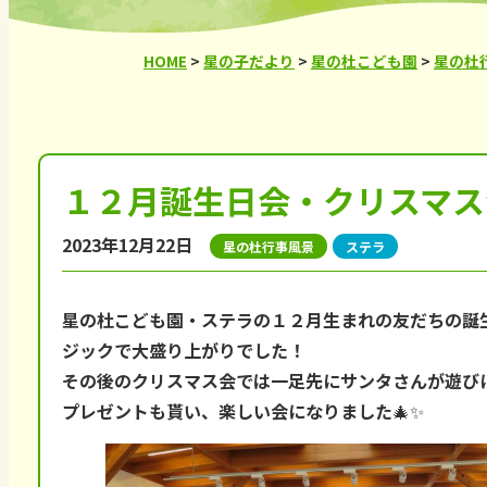
HOME
>
星の子だより
>
星の杜こども園
>
星の杜
１２月誕生日会・クリスマス
2023年12月22日
星の杜行事風景
ステラ
星の杜こども園・ステラの１２月生まれの友だちの誕
ジックで大盛り上がりでした！
その後のクリスマス会では一足先にサンタさんが遊びに
プレゼントも貰い、楽しい会になりました🎄✨