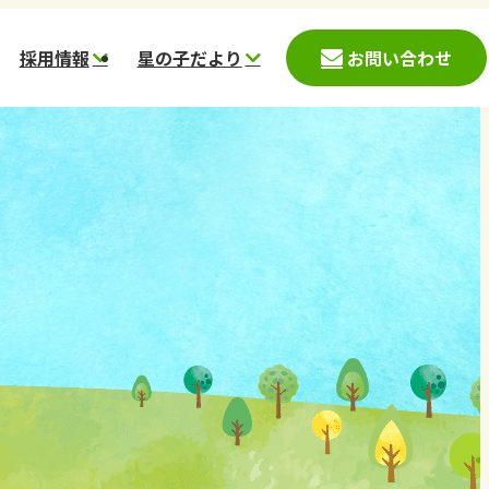
採用情報
星の子だより
お問い合わせ
入園児募集案内
募集要項
星の子こども園
時保育案内(神戸市)
愛心会データ
星の杜こども園
時預かり案内(西宮
働く環境
ほしのさとこども園
一日の流れ
スター保育園
スタッフメッセージ
コメット保育園
採用応募フォーム
ステラ
ほしぞら
かのこ里山村
鹿の子台児童館