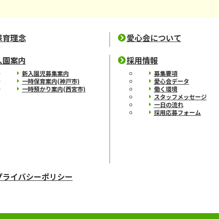
保育理念
愛心会について
入園案内
採用情報
新入園児募集案内
募集要項
一時保育案内(神戸市)
愛心会データ
一時預かり案内(西宮市)
働く環境
スタッフメッセージ
一日の流れ
採用応募フォーム
プライバシーポリシー