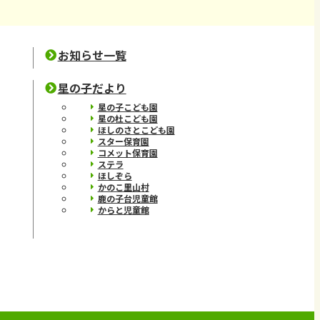
お知らせ一覧
星の子だより
星の子こども園
星の杜こども園
ほしのさとこども園
スター保育園
コメット保育園
ステラ
ほしぞら
かのこ里山村
鹿の子台児童館
からと児童館