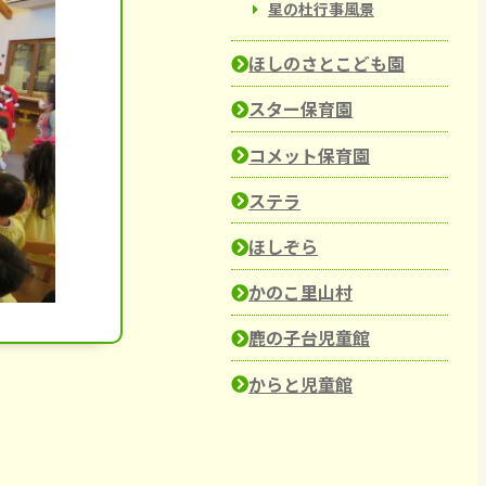
星の杜行事風景
ほしのさとこども園
スター保育園
コメット保育園
ステラ
ほしぞら
かのこ里山村
鹿の子台児童館
からと児童館