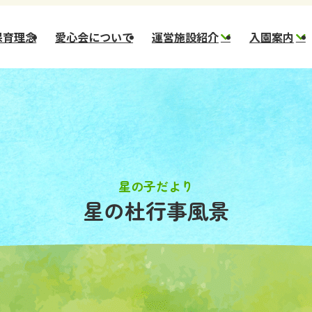
保育理念
愛心会について
運営施設紹介
入園案内
幼保連携型認定 星の
新
子こども園
一
幼保連携型認定 星の
一
杜こども園
市)
幼保連携型認定 ほし
のさとこども園
星の子だより
星の杜行事風景
スター保育園
コメット保育園
小規模保育園 ステラ
小規模保育園 ほしぞ
ら