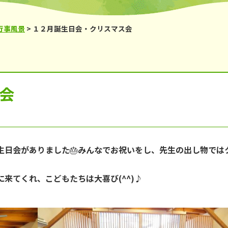
鹿の子台児童館
からと児童館
行事風景
>
１２月誕生日会・クリスマス会
会
生日会がありました🎂みんなでお祝いをし、先生の出し物では
来てくれ、こどもたちは大喜び(^^)♪