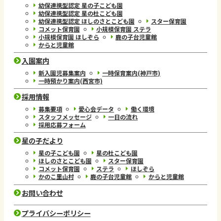
幼保連携型認定 星の子こども園
幼保連携型認定 星の杜こども園
幼保連携型認定 ほしのさとこども園
スター保育園
コメット保育園
小規模保育園 ステラ
小規模保育園 ほしぞら
鹿の子台児童館
からと児童館
入園案内
新入園児募集案内
一時保育案内(神戸市)
一時預かり案内(西宮市)
採用情報
募集要項
愛心会データ
働く環境
スタッフメッセージ
一日の流れ
採用応募フォーム
星の子だより
星の子こども園
星の杜こども園
ほしのさとこども園
スター保育園
コメット保育園
ステラ
ほしぞら
かのこ里山村
鹿の子台児童館
からと児童館
お問い合わせ
プライバシーポリシー