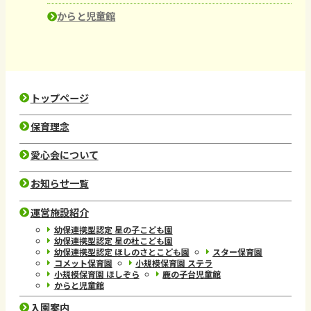
からと児童館
トップページ
保育理念
愛心会について
お知らせ一覧
運営施設紹介
幼保連携型認定 星の子こども園
幼保連携型認定 星の杜こども園
幼保連携型認定 ほしのさとこども園
スター保育園
コメット保育園
小規模保育園 ステラ
小規模保育園 ほしぞら
鹿の子台児童館
からと児童館
入園案内