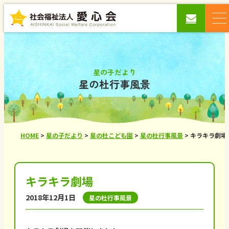
星の子だより
星の杜行事風景
HOME
>
星の子だより
>
星の杜こども園
>
星の杜行事風景
>
キラキラ劇場
キラキラ劇場
2018年12月1日
星の杜行事風景