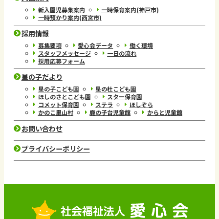
新入園児募集案内
一時保育案内(神戸市)
一時預かり案内(西宮市)
採用情報
募集要項
愛心会データ
働く環境
スタッフメッセージ
一日の流れ
採用応募フォーム
星の子だより
星の子こども園
星の杜こども園
ほしのさとこども園
スター保育園
コメット保育園
ステラ
ほしぞら
かのこ里山村
鹿の子台児童館
からと児童館
お問い合わせ
プライバシーポリシー