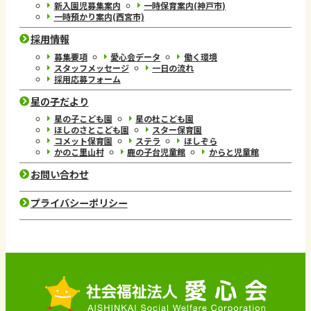
新入園児募集案内
一時保育案内(神戸市)
一時預かり案内(西宮市)
採用情報
募集要項
愛心会データ
働く環境
スタッフメッセージ
一日の流れ
採用応募フォーム
星の子だより
星の子こども園
星の杜こども園
ほしのさとこども園
スター保育園
コメット保育園
ステラ
ほしぞら
かのこ里山村
鹿の子台児童館
からと児童館
お問い合わせ
プライバシーポリシー