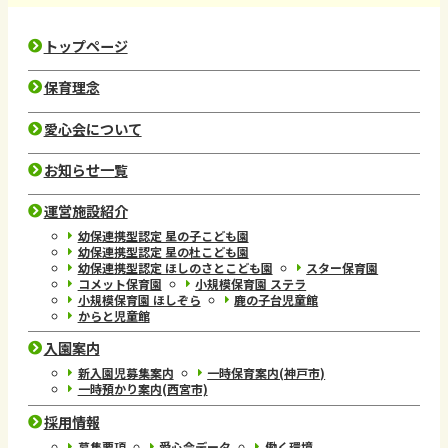
トップページ
保育理念
愛心会について
お知らせ一覧
運営施設紹介
幼保連携型認定 星の子こども園
幼保連携型認定 星の杜こども園
幼保連携型認定 ほしのさとこども園
スター保育園
コメット保育園
小規模保育園 ステラ
小規模保育園 ほしぞら
鹿の子台児童館
からと児童館
入園案内
新入園児募集案内
一時保育案内(神戸市)
一時預かり案内(西宮市)
採用情報
募集要項
愛心会データ
働く環境