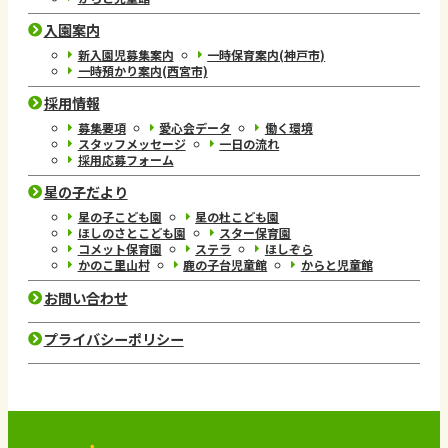
入園案内
新入園児募集案内
一時保育案内(神戸市)
一時預かり案内(西宮市)
採用情報
募集要項
愛心会データ
働く環境
スタッフメッセージ
一日の流れ
採用応募フォーム
星の子だより
星の子こども園
星の杜こども園
ほしのさとこども園
スター保育園
コメット保育園
ステラ
ほしぞら
かのこ里山村
鹿の子台児童館
からと児童館
お問い合わせ
プライバシーポリシー