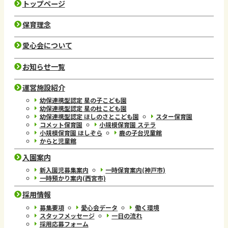
トップページ
保育理念
愛心会について
お知らせ一覧
運営施設紹介
幼保連携型認定 星の子こども園
幼保連携型認定 星の杜こども園
幼保連携型認定 ほしのさとこども園
スター保育園
コメット保育園
小規模保育園 ステラ
小規模保育園 ほしぞら
鹿の子台児童館
からと児童館
入園案内
新入園児募集案内
一時保育案内(神戸市)
一時預かり案内(西宮市)
採用情報
募集要項
愛心会データ
働く環境
スタッフメッセージ
一日の流れ
採用応募フォーム