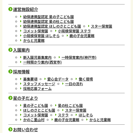
運営施設紹介
幼保連携型認定 星の子こども園
幼保連携型認定 星の杜こども園
幼保連携型認定 ほしのさとこども園
スター保育園
コメット保育園
小規模保育園 ステラ
小規模保育園 ほしぞら
鹿の子台児童館
からと児童館
入園案内
新入園児募集案内
一時保育案内(神戸市)
一時預かり案内(西宮市)
採用情報
募集要項
愛心会データ
働く環境
スタッフメッセージ
一日の流れ
採用応募フォーム
星の子だより
星の子こども園
星の杜こども園
ほしのさとこども園
スター保育園
コメット保育園
ステラ
ほしぞら
かのこ里山村
鹿の子台児童館
からと児童館
お問い合わせ