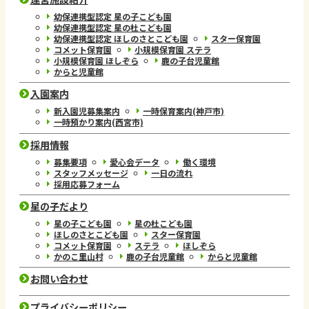
幼保連携型認定 星の子こども園
幼保連携型認定 星の杜こども園
幼保連携型認定 ほしのさとこども園
スター保育園
コメット保育園
小規模保育園 ステラ
小規模保育園 ほしぞら
鹿の子台児童館
からと児童館
入園案内
新入園児募集案内
一時保育案内(神戸市)
一時預かり案内(西宮市)
採用情報
募集要項
愛心会データ
働く環境
スタッフメッセージ
一日の流れ
採用応募フォーム
星の子だより
星の子こども園
星の杜こども園
ほしのさとこども園
スター保育園
コメット保育園
ステラ
ほしぞら
かのこ里山村
鹿の子台児童館
からと児童館
お問い合わせ
プライバシーポリシー