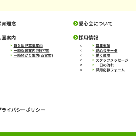
保育理念
愛心会について
入園案内
採用情報
新入園児募集案内
募集要項
一時保育案内(神戸市)
愛心会データ
一時預かり案内(西宮市)
働く環境
スタッフメッセージ
一日の流れ
採用応募フォーム
プライバシーポリシー