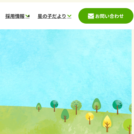
採用情報
星の子だより
お問い合わせ
入園児募集案内
募集要項
星の子こども園
時保育案内(神戸市)
愛心会データ
星の杜こども園
時預かり案内(西宮
働く環境
ほしのさとこども園
一日の流れ
スター保育園
スタッフメッセージ
コメット保育園
採用応募フォーム
ステラ
ほしぞら
かのこ里山村
鹿の子台児童館