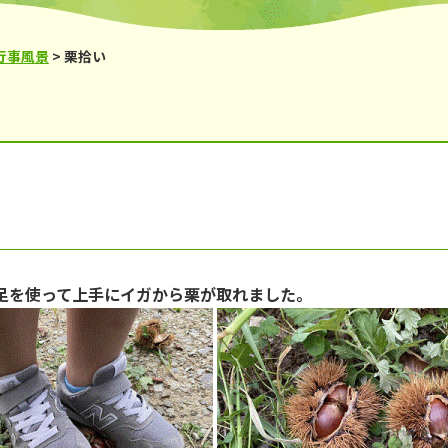
鹿の子台児童館
からと児童館
行事風景
>
栗拾い
足を使って上手にイガから栗が取れました。