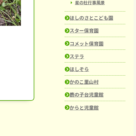
星の杜行事風景
ほしのさとこども園
スター保育園
コメット保育園
ステラ
ほしぞら
かのこ里山村
鹿の子台児童館
からと児童館