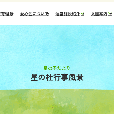
保育理念
愛心会について
運営施設紹介
入園案内
幼保連携型認定 星の
新
子こども園
一
幼保連携型認定 星の
一
杜こども園
市)
幼保連携型認定 ほし
のさとこども園
星の子だより
星の杜行事風景
スター保育園
コメット保育園
小規模保育園 ステラ
小規模保育園 ほしぞ
ら