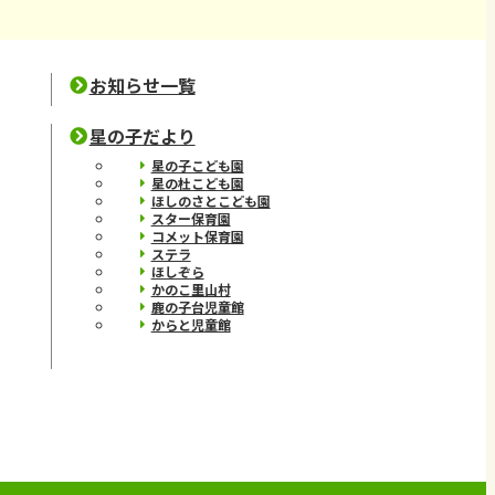
お知らせ一覧
星の子だより
星の子こども園
星の杜こども園
ほしのさとこども園
スター保育園
コメット保育園
ステラ
ほしぞら
かのこ里山村
鹿の子台児童館
からと児童館