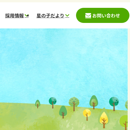
採用情報
星の子だより
お問い合わせ
入園児募集案内
募集要項
星の子こども園
時保育案内(神戸市)
愛心会データ
星の杜こども園
時預かり案内(西宮
働く環境
ほしのさとこども園
一日の流れ
スター保育園
スタッフメッセージ
コメット保育園
採用応募フォーム
ステラ
ほしぞら
かのこ里山村
鹿の子台児童館