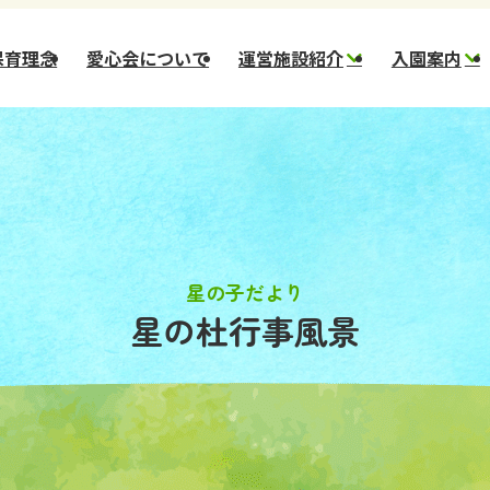
保育理念
愛心会について
運営施設紹介
入園案内
幼保連携型認定 星の
新
子こども園
一
幼保連携型認定 星の
一
杜こども園
市)
幼保連携型認定 ほし
のさとこども園
星の子だより
星の杜行事風景
スター保育園
コメット保育園
小規模保育園 ステラ
小規模保育園 ほしぞ
ら