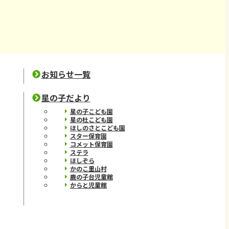
お知らせ一覧
星の子だより
星の子こども園
星の杜こども園
ほしのさとこども園
スター保育園
コメット保育園
ステラ
ほしぞら
かのこ里山村
鹿の子台児童館
からと児童館