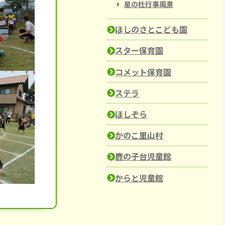
星の杜行事風景
ほしのさとこども園
スター保育園
コメット保育園
ステラ
ほしぞら
かのこ里山村
鹿の子台児童館
からと児童館