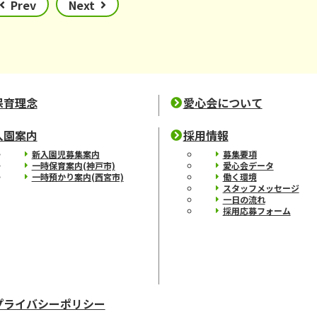
Prev
Next
保育理念
愛心会について
入園案内
採用情報
新入園児募集案内
募集要項
一時保育案内(神戸市)
愛心会データ
一時預かり案内(西宮市)
働く環境
スタッフメッセージ
一日の流れ
採用応募フォーム
プライバシーポリシー